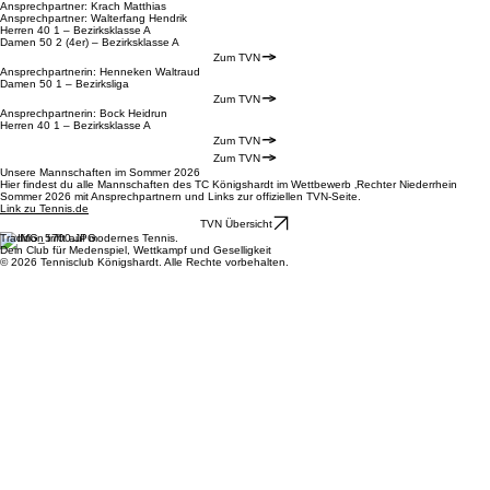
Ansprechpartner: Krach Matthias
Ansprechpartner: Walterfang Hendrik
Herren 40 1 – Bezirksklasse A
Damen 50 2 (4er) – Bezirksklasse A
Zum TVN
Ansprechpartnerin: Henneken Waltraud
Damen 50 1 – Bezirksliga
Zum TVN
Ansprechpartnerin: Bock Heidrun
Herren 40 1 – Bezirksklasse A
Zum TVN
Zum TVN
Unsere Mannschaften im Sommer 2026
Hier findest du alle Mannschaften des TC Königshardt im Wettbewerb ‚Rechter Niederrhein
Sommer 2026 mit Ansprechpartnern und Links zur offiziellen TVN-Seite.
Link zu Tennis.de
TVN Übersicht
Tradition trifft auf modernes Tennis.
Dein Club für Medenspiel, Wettkampf und Geselligkeit
© 2026 Tennisclub Königshardt. Alle Rechte vorbehalten.