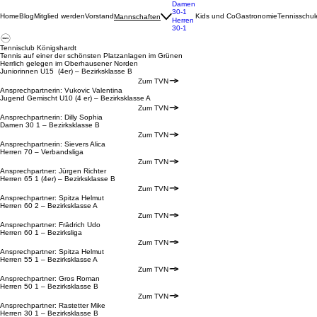
Damen
30-1
Home
Blog
Mitglied werden
Vorstand
Kids und Co
Gastronomie
Tennisschul
Mannschaften
Herren
30-1
Tennisclub Königshardt
Tennis auf einer der schönsten Platzanlagen im Grünen
Herrlich gelegen im Oberhausener Norden
Juniorinnen U15 (4er) – Bezirksklasse B
Zum TVN
Ansprechpartnerin: Vukovic Valentina
Jugend Gemischt U10 (4 er) – Bezirksklasse A
Zum TVN
Ansprechpartnerin: Dilly Sophia
Damen 30 1 – Bezirksklasse B
Zum TVN
Ansprechpartnerin: Sievers Alica
Herren 70 – Verbandsliga
Zum TVN
Ansprechpartner: Jürgen Richter
Herren 65 1 (4er) – Bezirksklasse B
Zum TVN
Ansprechpartner: Spitza Helmut
Herren 60 2 – Bezirksklasse A
Zum TVN
Ansprechpartner: Frädrich Udo
Herren 60 1 – Bezirksliga
Zum TVN
Ansprechpartner: Spitza Helmut
Herren 55 1 – Bezirksklasse A
Zum TVN
Ansprechpartner: Gros Roman
Herren 50 1 – Bezirksklasse B
Zum TVN
Ansprechpartner: Rastetter Mike
Herren 30 1 – Bezirksklasse B