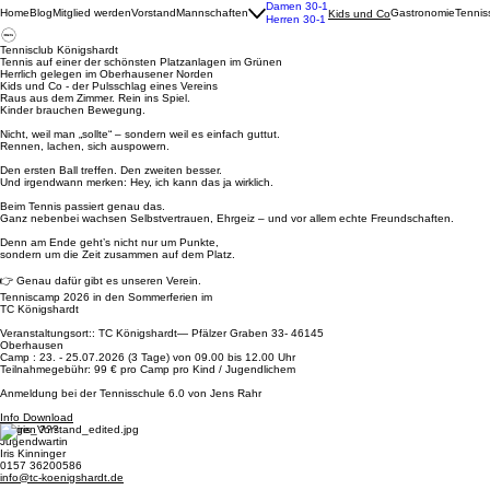
Damen 30-1
Home
Blog
Mitglied werden
Vorstand
Mannschaften
Gastronomie
Tennis
Kids und Co
Herren 30-1
Tennisclub Königshardt
Tennis auf einer der schönsten Platzanlagen im Grünen
Herrlich gelegen im Oberhausener Norden
Kids und Co - der Pulsschlag eines Vereins
Raus aus dem Zimmer. Rein ins Spiel.
Kinder brauchen Bewegung.
Nicht, weil man „sollte“ – sondern weil es einfach guttut.
Rennen, lachen, sich auspowern.
Den ersten Ball treffen. Den zweiten besser.
Und irgendwann merken: Hey, ich kann das ja wirklich.
Beim Tennis passiert genau das.
Ganz nebenbei wachsen Selbstvertrauen, Ehrgeiz – und vor allem echte Freundschaften.
Denn am Ende geht’s nicht nur um Punkte,
sondern um die Zeit zusammen auf dem Platz.
👉 Genau dafür gibt es unseren Verein.
Tenniscamp 2026 in den Sommerferien im
TC Königshardt
Veranstaltungsort:: TC Königshardt— Pfälzer Graben 33- 46145
Oberhausen
Camp : 23. - 25.07.2026 (3 Tage) von 09.00 bis 12.00 Uhr
Teilnahmegebühr: 99 € pro Camp pro Kind / Jugendlichem
Anmeldung bei der Tennisschule 6.0 von Jens Rahr
Info Download
Fragen ???
Jugendwartin
Iris Kinninger
0157 36200586
info@tc-koenigshardt.de