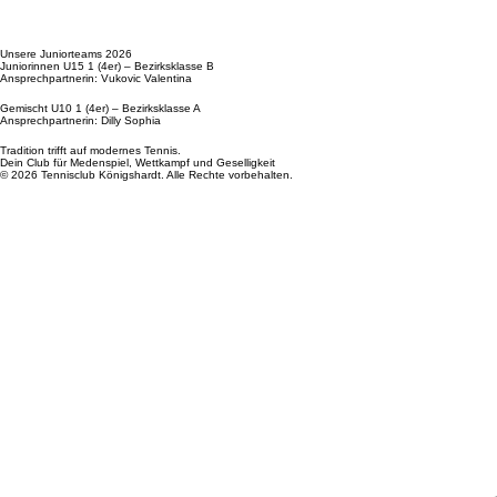
Unsere Juniorteams 2026
Juniorinnen U15 1 (4er) – Bezirksklasse B
Ansprechpartnerin: Vukovic Valentina
Gemischt U10 1 (4er) – Bezirksklasse A
Ansprechpartnerin: Dilly Sophia
Tradition trifft auf modernes Tennis.
Dein Club für Medenspiel, Wettkampf und Geselligkeit
© 2026 Tennisclub Königshardt. Alle Rechte vorbehalten.